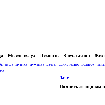
да
Мысли вслух
Помнить
Впечатления
Жиз
ба
душа
музыка
мужчина
цветы
одиночество
подарок
изме
апа
Далее
Помнить женщинам на