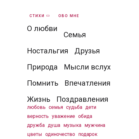
СТИХИ
ОБО МНЕ
О любви
Семья
Ностальгия
Друзья
Природа
Мысли вслух
Помнить
Впечатления
Жизнь
Поздравления
любовь
семья
судьба
дети
верность
уважение
обида
дружба
душа
музыка
мужчина
цветы
одиночество
подарок