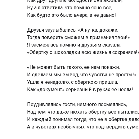
Как друг друга в молодости они любили,
Ну а я ответила, что помню ясно все,
Как будто это было вчера, а не давно!
Друзья заулыбались: «А ну-ка, докажи,
Тогда поверить сможем в признания твои!»
Я засмеялась помню и друзьям сказала:
«Обертку с шоколадки всю жизнь я сохраняла!
«Не может быть такого, ее нам покажи,
И сделаем мы вывод, что чувства не просты!»
Ушла я ненадолго, с оберткою пришла,
Как «документ» серьезный в руках ее несла!
Поудивлялись гости, немного посмеялись,
Над тем, что даже нюхать обертку все пытались
И каждый понимал тогда, что не в обертке дело
А в чувствах необычных, что подтвердить суме